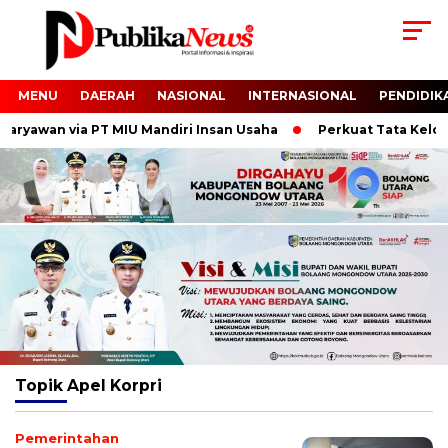
MENU
DAERAH
NASIONAL
INTERNASIONAL
PENDIDIK
yawan via PT MIU Mandiri Insan Usaha
Perkuat Tata Kelola da
Topik
Apel Korpri
Pemerintahan