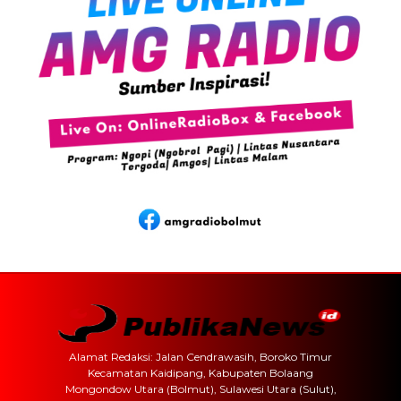
Alamat Redaksi: Jalan Cendrawasih, Boroko Timur
Kecamatan Kaidipang, Kabupaten Bolaang
Mongondow Utara (Bolmut), Sulawesi Utara (Sulut),