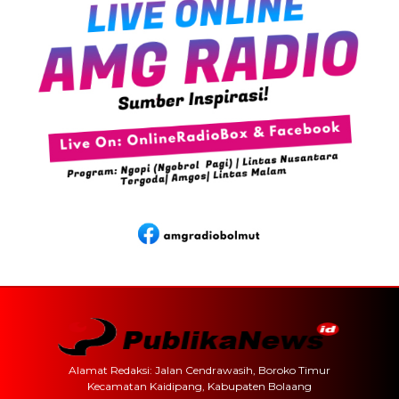
Alamat Redaksi: Jalan Cendrawasih, Boroko Timur
Kecamatan Kaidipang, Kabupaten Bolaang