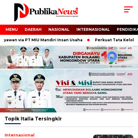
MENU
DAERAH
NASIONAL
INTERNASIONAL
PENDIDIK
awan via PT MIU Mandiri Insan Usaha
Perkuat Tata Kelola da
Topik
Italia Tersingkir
Internasional