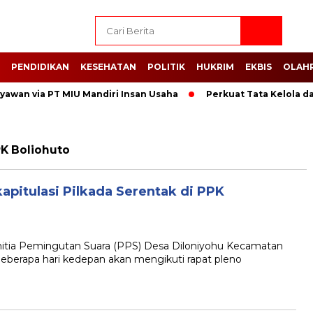
PENDIDIKAN
KESEHATAN
POLITIK
HUKRIM
EKBIS
OLAH
yawan via PT MIU Mandiri Insan Usaha
Perkuat Tata Kelola d
PK Boliohuto
kapitulasi Pilkada Serentak di PPK
tia Pemingutan Suara (PPS) Desa Diloniyohu Kecamatan
eberapa hari kedepan akan mengikuti rapat pleno