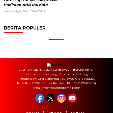
2026 Siap Tampil Spektakuler
Hadirkan Artis Ibu Kota
Senin, 3 Agu 2026 - 21:44 WITA
BERITA POPULER
Alamat Redaksi: Jalan Cendrawasih, Boroko Timur
Kecamatan Kaidipang, Kabupaten Bolaang
Mongondow Utara (Bolmut), Sulawesi Utara (Sulut),
Kode Pos: 95765. Kontak Redaksi: HP : (081347919900)
Email : metrosatrin@gmail.com
REDAKSI
PROFILE
KONTAK