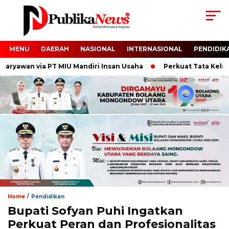
MENU
DAERAH
NASIONAL
INTERNASIONAL
PENDIDIK
ryawan via PT MIU Mandiri Insan Usaha
Perkuat Tata Kelola 
/
Home
Pendidikan
Bupati Sofyan Puhi Ingatkan
Perkuat Peran dan Profesionalitas