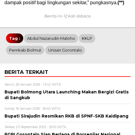
dampak positif bagi lingkungan sekitar,” pungkasnya
.(**)
Berita ini 12 kali dibaca
Tag :
Abdul Nazarudin Maloho
KKLP
Pemkab Bolmut
Unisan Gorontalo
BERITA TERKAIT
Senin, 26 Januari 2026 - 13:42 WITA
Bupati Bolmong Utara Launching Makan Bergizi Gratis
di Sangkub
Jumat, 16 Januari 2026 - 16:40 WITA
Bupati Sirajudin Resmikan RKB di SPNF-SKB Kaidipang
Selasa, 23 September 2025 - 00:10 WITA
PGRI Gorontalo Siap Berlaga di Porsenijar Nasional