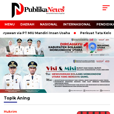
MENU
DAERAH
NASIONAL
INTERNASIONAL
PENDIDIK
yawan via PT MIU Mandiri Insan Usaha
Perkuat Tata Kelola da
Topik
Aning
Hukrim