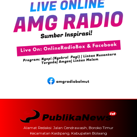
Alamat Redaksi: Jalan Cendrawasih, Boroko Timur
Kecamatan Kaidipang, Kabupaten Bolaang