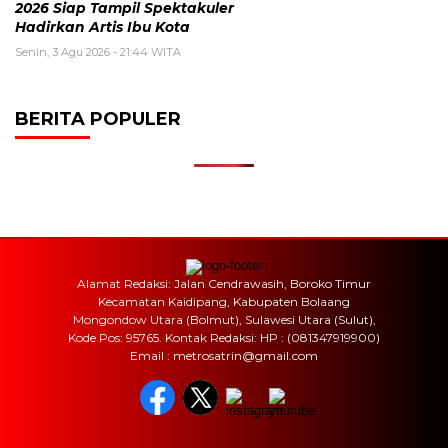
2026 Siap Tampil Spektakuler
Hadirkan Artis Ibu Kota
Senin, 3 Agu 2026 - 21:44 WITA
BERITA POPULER
Alamat Redaksi: Jalan Cendrawasih, Boroko Timur
Kecamatan Kaidipang, Kabupaten Bolaang
Mongondow Utara (Bolmut), Sulawesi Utara (Sulut),
Kode Pos: 95765. Kontak Redaksi: HP : (081347919900)
Email : metrosatrin@gmail.com