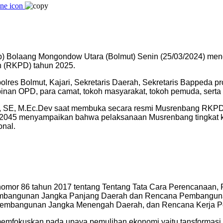
) Bolaang Mongondow Utara (Bolmut) Senin (25/03/2024) m
 (RKPD) tahun 2025.
apolres Bolmut, Kajari, Sekretaris Daerah, Sekretaris Bappeda
mpinan OPD, para camat, tokoh masyarakat, tokoh pemuda, serta
na, SE, M.Ec.Dev saat membuka secara resmi Musrenbang R
2045 menyampaikan bahwa pelaksanaan Musrenbang tingkat 
nal.
i nomor 86 tahun 2017 tentang Tentang Tata Cara Perencanaan
embangunan Jangka Panjang Daerah dan Rencana Pembanguna
mbangunan Jangka Menengah Daerah, dan Rencana Kerja Pe
mfokuskan pada upaya pemulihan ekonomi yaitu tansformasi e