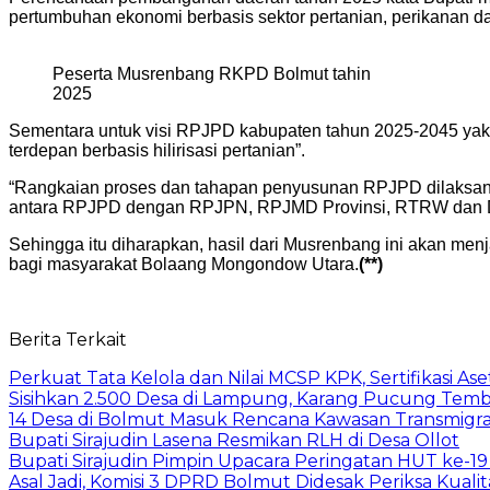
pertumbuhan ekonomi berbasis sektor pertanian, perikanan da
Peserta Musrenbang RKPD Bolmut tahin
2025
Sementara untuk visi RPJPD kabupaten tahun 2025-2045 yakn
terdepan berbasis hilirisasi pertanian”.
“Rangkaian proses dan tahapan penyusunan RPJPD dilaksana
antara RPJPD dengan RPJPN, RPJMD Provinsi, RTRW dan Dok
Sehingga itu diharapkan, hasil dari Musrenbang ini akan me
bagi masyarakat Bolaang Mongondow Utara.
(**)
Berita Terkait
Perkuat Tata Kelola dan Nilai MCSP KPK, Sertifikasi 
Sisihkan 2.500 Desa di Lampung, Karang Pucung Temb
14 Desa di Bolmut Masuk Rencana Kawasan Transmigras
Bupati Sirajudin Lasena Resmikan RLH di Desa Ollot
Bupati Sirajudin Pimpin Upacara Peringatan HUT ke-
Asal Jadi, Komisi 3 DPRD Bolmut Didesak Periksa Kual