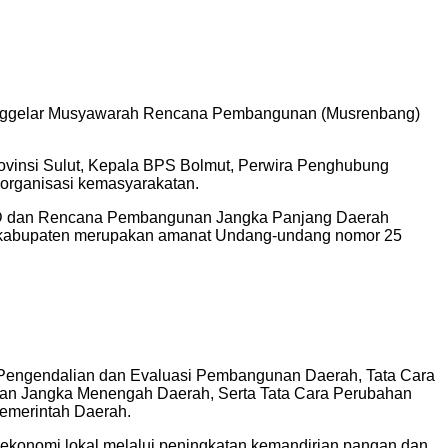
enggelar Musyawarah Rencana Pembangunan (Musrenbang)
 provinsi Sulut, Kepala BPS Bolmut, Perwira Penghubung
 organisasi kemasyarakatan.
KPD dan Rencana Pembangunan Jangka Panjang Daerah
kabupaten merupakan amanat Undang-undang nomor 25
, Pengendalian dan Evaluasi Pembangunan Daerah, Tata Cara
n Jangka Menengah Daerah, Serta Tata Cara Perubahan
merintah Daerah.
konomi lokal melalui peningkatan kemandirian pangan dan