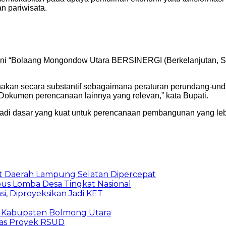
n pariwisata.
i “Bolaang Mongondow Utara BERSINERGI (Berkelanjutan, Sejah
kan secara substantif sebagaimana peraturan perundang-unda
umen perencanaan lainnya yang relevan,” kata Bupati.
njadi dasar yang kuat untuk perencanaan pembangunan yang leb
Aset Daerah Lampung Selatan Dipercepat
us Lomba Desa Tingkat Nasional
i, Diproyeksikan Jadi KET
19 Kabupaten Bolmong Utara
itas Proyek RSUD