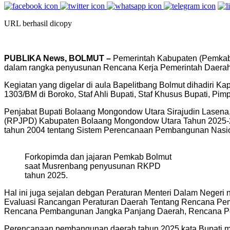
URL berhasil dicopy
PUBLIKA News, BOLMUT –
Pemerintah Kabupaten (Pemkab
dalam rangka penyusunan Rencana Kerja Pemerintah Daerah
Kegiatan yang digelar di aula Bapelitbang Bolmut dihadiri K
1303/BM di Boroko, Staf Ahli Bupati, Staf Khusus Bupati, Pi
Penjabat Bupati Bolaang Mongondow Utara Sirajudin Lase
(RPJPD) Kabupaten Bolaang Mongondow Utara Tahun 2025-
tahun 2004 tentang Sistem Perencanaan Pembangunan Nasio
Forkopimda dan jajaran Pemkab Bolmut
saat Musrenbang penyusunan RKPD
tahun 2025.
Hal ini juga sejalan debgan Peraturan Menteri Dalam Neger
Evaluasi Rancangan Peraturan Daerah Tentang Rencana P
Rencana Pembangunan Jangka Panjang Daerah, Rencana Pe
Perencanaan pembangunan daerah tahun 2025 kata Bupati me