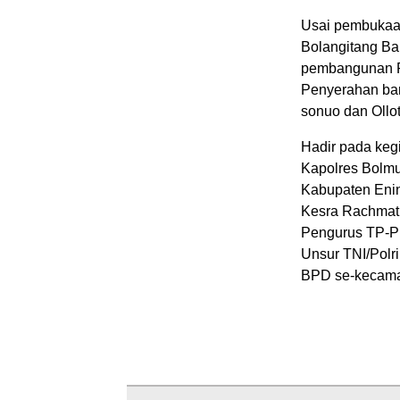
Usai pembukaan
Bolangitang Ba
pembangunan R
Penyerahan ban
sonuo dan Ollo
Hadir pada keg
Kapolres Bolmu
Kabupaten Ening
Kesra Rachmat 
Pengurus TP-P
Unsur TNI/Polr
BPD se-kecama