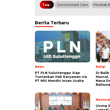
Tag :
Govcernment Care
Pemkab B
Berita Terbaru
News
Religi
PT PLN Suluttenggo Siap
Di Bal
Tuntaskan Hak Karyawan via
Massal, 
PT MIU Mandiri Insan Usaha
Masa D
Balinur
Nasiona
Usung S
Lamsel 