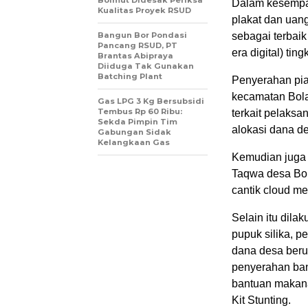
Bolmut Didesak Periksa
Dalam kesempat
Kualitas Proyek RSUD
plakat dan uan
Bangun Bor Pondasi
sebagai terbai
Pancang RSUD, PT
era digital) tin
Brantas Abipraya
Diiduga Tak Gunakan
Batching Plant
Penyerahan pi
kecamatan Bola
Gas LPG 3 Kg Bersubsidi
Tembus Rp 60 Ribu:
terkait pelaks
Sekda Pimpin Tim
alokasi dana d
Gabungan Sidak
Kelangkaan Gas
Kemudian juga 
Taqwa desa Bola
cantik cloud m
Selain itu dil
pupuk silika, 
dana desa beru
penyerahan ban
bantuan makana
Kit Stunting.