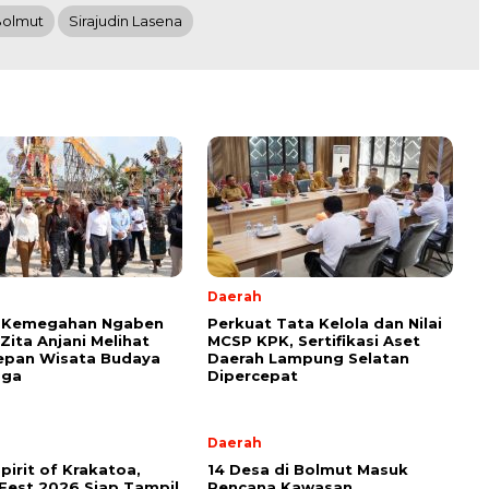
olmut
Sirajudin Lasena
Daerah
ik Kemegahan Ngaben
Perkuat Tata Kelola dan Nilai
Zita Anjani Melihat
MCSP KPK, Sertifikasi Aset
epan Wisata Budaya
Daerah Lampung Selatan
aga
Dipercepat
l
Daerah
pirit of Krakatoa,
14 Desa di Bolmut Masuk
Fest 2026 Siap Tampil
Rencana Kawasan