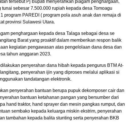
an tersebut Pj Bupati menyerahkan piagam penghargaan,
g tunai sebesar 7.500.000 rupiah kepada desa Tomoagu
k 1 program PAREDI ( program pola asuh anak dan remaja di
gkat provinsi Sulawesi Utara.
agam penghargaan kepada desa Talaga sebagai desa se
ngitang Barat yang proaktif dalam memberikan respon balik
anaan kegiatan pengawasan atas pengelolaan dana desa dan
esa tahun anggaran 2023.
dilakukan penyerahan dana hibah kepada pengurus BTM At-
ngitang, penyerahan ijin yang diproses melalui aplikasi si
enggunakan tandatangan elektronik.
akukan penyerahan bantuan berupa pupuk dekomposer cair dan
penyerahan bantuan ketahanan pangan yang bersumber dari
pa hand traktor, hand sprayer dan mesin pangkas rumput, dan
tuan sembako kepada keluarga miskin ekstrim, penyerahan
n tambahan kepada balita stunting serta penyerahan BKB