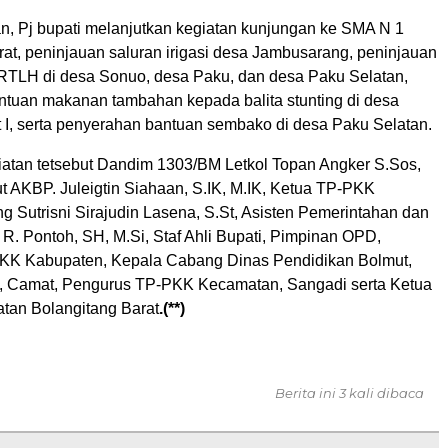
, Pj bupati melanjutkan kegiatan kunjungan ke SMA N 1
rat, peninjauan saluran irigasi desa Jambusarang, peninjauan
TLH di desa Sonuo, desa Paku, dan desa Paku Selatan,
tuan makanan tambahan kepada balita stunting di desa
t I, serta penyerahan bantuan sembako di desa Paku Selatan.
iatan tetsebut Dandim 1303/BM Letkol Topan Angker S.Sos,
t AKBP. Juleigtin Siahaan, S.IK, M.IK, Ketua TP-PKK
 Sutrisni Sirajudin Lasena, S.St, Asisten Pemerintahan dan
R. Pontoh, SH, M.Si, Staf Ahli Bupati, Pimpinan OPD,
KK Kabupaten, Kepala Cabang Dinas Pendidikan Bolmut,
i, Camat, Pengurus TP-PKK Kecamatan, Sangadi serta Ketua
tan Bolangitang Barat
.(**)
Berita ini 3 kali dibaca