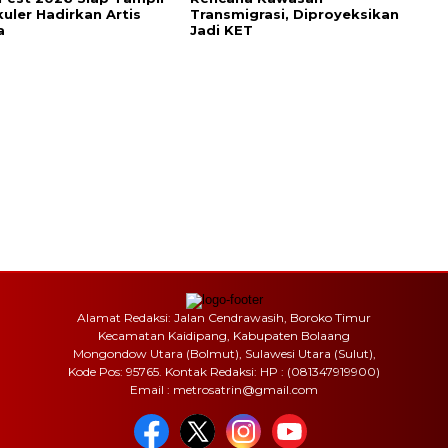
uler Hadirkan Artis
Transmigrasi, Diproyeksikan
a
Jadi KET
Alamat Redaksi: Jalan Cendrawasih, Boroko Timur
Kecamatan Kaidipang, Kabupaten Bolaang
Mongondow Utara (Bolmut), Sulawesi Utara (Sulut),
Kode Pos: 95765. Kontak Redaksi: HP : (081347919900)
Email : metrosatrin@gmail.com