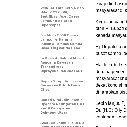
Sirajudin Lase
Perkuat Tata Kelola dan
masyarakat di 
Nilai MCSP KPK,
Sertifikasi Aset Daerah
Lampung Selatan
Kegiatan yang 
Dipercepat
oleh Pj Bupati 
kepada masyara
Sisihkan 2.500 Desa di
Lampung, Karang
Pucung Tembus Lomba
Pj. Bupati dal
Desa Tingkat Nasional
pusat sampai d
14 Desa di Bolmut Masuk
Rencana Kawasan
Hal tersebut s
Transmigrasi,
Diproyeksikan Jadi KET
dimana pemerin
masyarakat khu
Bupati Sirajudin Lasena
dekat kondisi m
Resmikan RLH di Desa
Ollot
diharapkan bis
Bupati Sirajudin Pimpin
Lebih lanjut, 
Upacara Peringatan HUT
ke-19 Kabupaten
Dr. (H.C) Olly
Bolmong Utara
keutuhan, keam
Asal Jadi, Komisi 3 DPRD