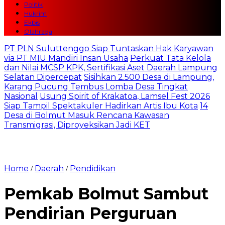
Politik
Hukrim
Ekbis
Olahraga
PT PLN Suluttenggo Siap Tuntaskan Hak Karyawan
via PT MIU Mandiri Insan Usaha
Perkuat Tata Kelola
dan Nilai MCSP KPK, Sertifikasi Aset Daerah Lampung
Selatan Dipercepat
Sisihkan 2.500 Desa di Lampung,
Karang Pucung Tembus Lomba Desa Tingkat
Nasional
Usung Spirit of Krakatoa, Lamsel Fest 2026
Siap Tampil Spektakuler Hadirkan Artis Ibu Kota
14
Desa di Bolmut Masuk Rencana Kawasan
Transmigrasi, Diproyeksikan Jadi KET
Home
Daerah
Pendidikan
/
/
Pemkab Bolmut Sambut
Pendirian Perguruan