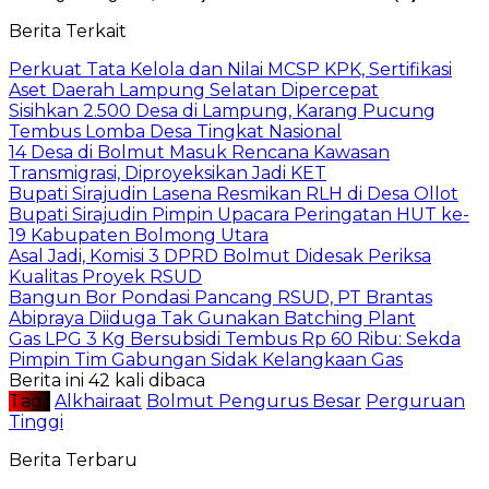
Berita Terkait
Perkuat Tata Kelola dan Nilai MCSP KPK, Sertifikasi
Aset Daerah Lampung Selatan Dipercepat
Sisihkan 2.500 Desa di Lampung, Karang Pucung
Tembus Lomba Desa Tingkat Nasional
14 Desa di Bolmut Masuk Rencana Kawasan
Transmigrasi, Diproyeksikan Jadi KET
Bupati Sirajudin Lasena Resmikan RLH di Desa Ollot
Bupati Sirajudin Pimpin Upacara Peringatan HUT ke-
19 Kabupaten Bolmong Utara
Asal Jadi, Komisi 3 DPRD Bolmut Didesak Periksa
Kualitas Proyek RSUD
Bangun Bor Pondasi Pancang RSUD, PT Brantas
Abipraya Diiduga Tak Gunakan Batching Plant
Gas LPG 3 Kg Bersubsidi Tembus Rp 60 Ribu: Sekda
Pimpin Tim Gabungan Sidak Kelangkaan Gas
Berita ini 42 kali dibaca
Tag :
Alkhairaat
Bolmut Pengurus Besar
Perguruan
Tinggi
Berita Terbaru