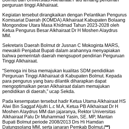
perguruan tinggi Alkhairaat.
Kegiatan tersebut dirangkaikan dengan Pelantikan Pengurus
Komisariat Daerah (KOMDA) Alkhairaat Kabupaten Bolaang
Mongondow Utara Masa Khidmad Tahun 2023-2028 oleh
Ketua Pengurus Besar Alkhairaat Dr H Moshen Alaydrus
MM.
Sekretaris Daerah Bolmut dr Jusnan C Mokoginta MARS,
mewakili Penjabat Bupati dalam arahannya menyapiakan
bahwa pemerintah daerah mengsuport pendirian Perguruan
Tinggi Alkhairaat.
“Semoga ini bisa memajukan kualitas SDM pendidikan
Perguruan Tinggi Alkhairaat di Kabupaten Bolmut. Kepada
para pengurus yang baru dilantik diharapkan dapat
mengoptimalkan peran Alkhairaat dalam memajukan
pendidikan di daerah,” ucap Sekda.
Pada kesempatan tersebut hadir Ketua Utama Alkhairaat HS
Alwi Bin Saggaf Aljufri L.c M.A, Ketua PB Alkhairaat Dr H
Moshen Alaydrus MM dan jajaranya, Rektor Universitas
Alkhairaat Palu Dr Muhammad Yasin, SE. MP, Mantan
Bupati Bolmut periode 2008/2013 Drs Hi Hamdan
Datungsolang MM, serta janaran Pemkab Bolmut.(
**)