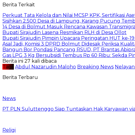
Berita Terkait
Perkuat Tata Kelola dan Nilai MCSP KPK, Sertifikasi 
Sisihkan 2.500 Desa di Lampung, Karang Pucung Temb
14 Desa di Bolmut Masuk Rencana Kawasan Transmigras
Bupati Sirajudin Lasena Resmikan RLH di Desa Ollot
Bupati Sirajudin Pimpin Upacara Peringatan HUT ke-
Asal Jadi, Komisi 3 DPRD Bolmut Didesak Periksa Kual
Bangun Bor Pondasi Pancang RSUD, PT Brantas Abipra
Gas LPG 3 Kg Bersubsidi Tembus Rp 60 Ribu: Sekda P
Berita ini 27 kali dibaca
Tag :
Abdul Nazarudin Maloho
Breaking News
Nelayan
Berita Terbaru
News
PT PLN Suluttenggo Siap Tuntaskan Hak Karyawan via
Religi