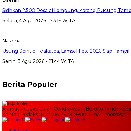
Daerah
Sisihkan 2.500 Desa di Lampung, Karang Pucung Temb
Selasa, 4 Agu 2026 - 23:16 WITA
Nasional
Usung Spirit of Krakatoa, Lamsel Fest 2026 Siap Tampil
Senin, 3 Agu 2026 - 21:44 WITA
Berita Populer
Alamat Redaksi: Jalan Cendrawasih, Boroko Timur Kec
Kontak Redaksi: HP : (081347919900) Email : metrosat
Redaksi