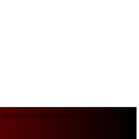
Bolmut), Sulawesi Utara (Sulut), Kode Pos: 95765.