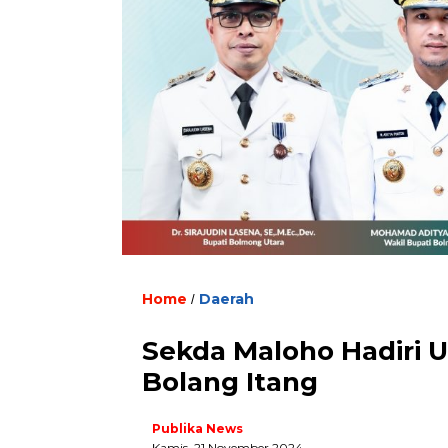
Home
Daerah
/
Sekda Maloho Hadiri U
Bolang Itang
Publika News
Kamis, 21 November 2024